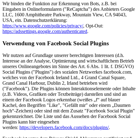
Wir binden die Funktion zur Erkennung von Bots, z.B. bei
Eingaben in Onlineformularen ("ReCaptcha") des Anbieters Google
LLC, 1600 Amphitheatre Parkway, Mountain View, CA 94043,
USA, ein. Datenschutzerklärung:
https://www.google.com/policies/privacy/
, Opt-Out:
https://adssettings.google.com/authenticated
.
Verwendung von Facebook Social Plugins
Wir nutzen auf Grundlage unserer berechtigten Interessen (d.h.
Interesse an der Analyse, Optimierung und wirtschaftlichem Betrieb
unseres Onlineangebotes im Sinne des Art. 6 Abs. 1 lit. f. DSGVO)
Social Plugins ("Plugins") des sozialen Netzwerkes facebook.com,
welches von der Facebook Ireland Ltd., 4 Grand Canal Square,
Grand Canal Harbour, Dublin 2, Irland betrieben wird
("Facebook"). Die Plugins können Interaktionselemente oder Inhalte
(z.B. Videos, Grafiken oder Textbeiträge) darstellen und sind an
einem der Facebook Logos erkennbar (weißes „f“ auf blauer
Kachel, den Begriffen "Like", "Gefällt mir" oder einem „Daumen
hoch“-Zeichen) oder sind mit dem Zusatz "Facebook Social Plugin"
gekennzeichnet. Die Liste und das Aussehen der Facebook Social
Plugins kann hier eingesehen
werden:
https://developers.facebook.com/docs/plugins/
.