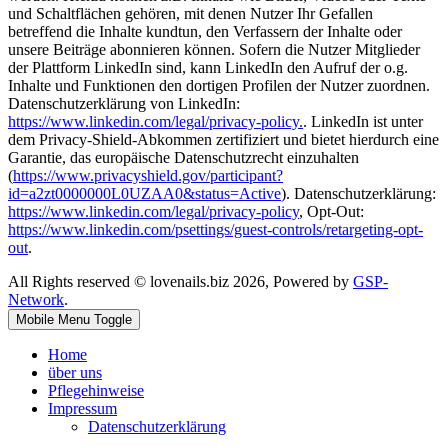
und Schaltflächen gehören, mit denen Nutzer Ihr Gefallen
betreffend die Inhalte kundtun, den Verfassern der Inhalte oder
unsere Beiträge abonnieren können. Sofern die Nutzer Mitglieder
der Plattform LinkedIn sind, kann LinkedIn den Aufruf der o.g.
Inhalte und Funktionen den dortigen Profilen der Nutzer zuordnen.
Datenschutzerklärung von LinkedIn:
https://www.linkedin.com/legal/privacy-policy.
. LinkedIn ist unter
dem Privacy-Shield-Abkommen zertifiziert und bietet hierdurch eine
Garantie, das europäische Datenschutzrecht einzuhalten
(
https://www.privacyshield.gov/participant?
id=a2zt0000000L0UZAA0&status=Active
). Datenschutzerklärung:
https://www.linkedin.com/legal/privacy-policy
, Opt-Out:
https://www.linkedin.com/psettings/guest-controls/retargeting-opt-
out
.
All Rights reserved © lovenails.biz 2026, Powered by
GSP-
Network
.
Mobile Menu Toggle
Home
über uns
Pflegehinweise
Impressum
Datenschutzerklärung