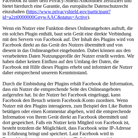
Facebook ist unter dem Privacy-Shield-Abkommen zertifiziert und
bietet hierdurch eine Garantie, das europäische Datenschutzrecht
einzuhalten (
https://www.privacyshield.gov/participant?
id=a2zt0000000GnywAAC&status=Active
).
Wenn ein Nutzer eine Funktion dieses Onlineangebotes aufruft, die
ein solches Plugin enthält, baut sein Gerät eine direkte Verbindung
mit den Servern von Facebook auf. Der Inhalt des Plugins wird von
Facebook direkt an das Gerät des Nutzers übermittelt und von
diesem in das Onlineangebot eingebunden. Dabei können aus den
verarbeiteten Daten Nutzungsprofile der Nutzer erstellt werden. Wir
haben daher keinen Einfluss auf den Umfang der Daten, die
Facebook mit Hilfe dieses Plugins erhebt und informiert die Nutzer
daher entsprechend unserem Kenntnisstand.
Durch die Einbindung der Plugins erhält Facebook die Information,
dass ein Nutzer die entsprechende Seite des Onlineangebotes
aufgerufen hat. Ist der Nutzer bei Facebook eingeloggt, kann
Facebook den Besuch seinem Facebook-Konto zuordnen. Wenn
Nutzer mit den Plugins interagieren, zum Beispiel den Like Button
betätigen oder einen Kommentar abgeben, wird die entsprechende
Information von Ihrem Gerät direkt an Facebook übermittelt und
dort gespeichert. Falls ein Nutzer kein Mitglied von Facebook ist,
besteht trotzdem die Möglichkeit, dass Facebook seine IP-Adresse
in Erfahrung bringt und speichert. Laut Facebook wird in